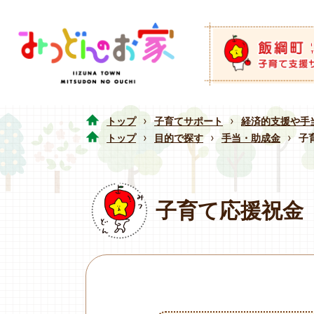
›
›
トップ
子育てサポート
経済的支援や手
›
›
›
トップ
目的で探す
手当・助成金
子
子育て応援祝金