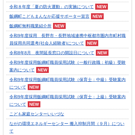
令和８年度「夏の防火運動」の実施について
飯綱町こどもまんなか応援サポーター宣言
飯綱町無料職業紹介所
令和9年度採用 長野市・長野地域連携中枢都市圏内市町村職
員採用共同選考(社会人経験者)について
令和8年8月 夜間延長窓口の開設日について
令和9年度採用飯綱町職員採用試験（一般行政職：初級）受験
案内について
令和9年度採用飯綱町職員採用試験（保育士：中級）受験案内
について
令和9年度採用飯綱町職員採用試験（保育士：上級）受験案内
について
こども家庭センターいいづな
ながの環境エネルギーセンター 搬入抑制月間（９月）につい
て