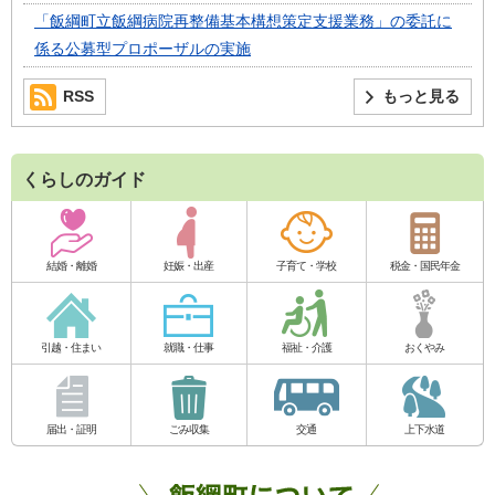
「飯綱町立飯綱病院再整備基本構想策定支援業務」の委託に
係る公募型プロポーザルの実施
RSS
もっと見る
くらしのガイド
結婚・離婚
妊娠・出産
子育て・学校
税金・国民年金
引越・住まい
就職・仕事
福祉・介護
おくやみ
届出・証明
ごみ収集
交通
上下水道