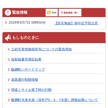
緊急情報
RSS
緊急情報一覧へ
2026年8月7日 08時50分
【防災無線】熱中症予防注意喚起
もしものときに
土砂災害危険箇所等についての緊急周知
放射線量等測定結果
飯綱町ハザードマップ
道路通行制限情報
弾道ミサイル落下時の行動
飯綱町水道水源（深井戸5・6・7水源）調査結果について