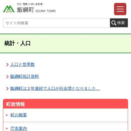
統計・人口
人口と世帯数
飯綱町統計資料
飯綱町は２年連続で人口が社会増となりました。
町政情報
町の概要
庁舎案内