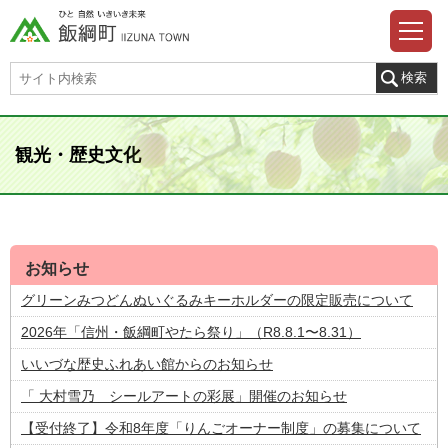
観光・歴史文化
お知らせ
グリーンみつどんぬいぐるみキーホルダーの限定販売について
2026年「信州・飯綱町やたら祭り」（R8.8.1〜8.31）
いいづな歴史ふれあい館からのお知らせ
「 大村雪乃 シールアートの彩展」開催のお知らせ
【受付終了】令和8年度「りんごオーナー制度」の募集について