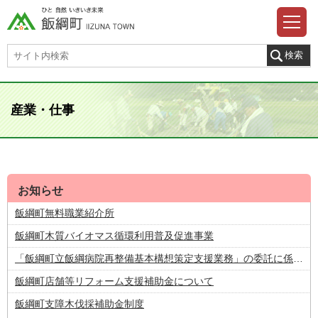
産業・仕事
お知らせ
飯綱町無料職業紹介所
飯綱町木質バイオマス循環利用普及促進事業
「飯綱町立飯綱病院再整備基本構想策定支援業務」の委託に係る公募型プロポーザルの実施
飯綱町店舗等リフォーム支援補助金について
飯綱町支障木伐採補助金制度