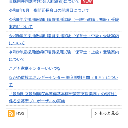
員採用共同選考(社会人経験者)について
令和8年8月 夜間延長窓口の開設日について
令和9年度採用飯綱町職員採用試験（一般行政職：初級）受験
案内について
令和9年度採用飯綱町職員採用試験（保育士：中級）受験案内
について
令和9年度採用飯綱町職員採用試験（保育士：上級）受験案内
について
こども家庭センターいいづな
ながの環境エネルギーセンター 搬入抑制月間（９月）につい
て
「飯綱町立飯綱病院再整備基本構想策定支援業務」の委託に
係る公募型プロポーザルの実施
RSS
もっと見る