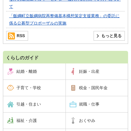
て
「飯綱町立飯綱病院再整備基本構想策定支援業務」の委託に
係る公募型プロポーザルの実施
RSS
もっと見る
くらしのガイド
結婚・離婚
妊娠・出産
子育て・学校
税金・国民年金
引越・住まい
就職・仕事
福祉・介護
おくやみ