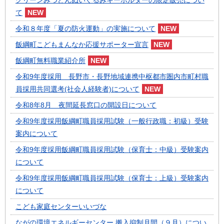
グリーンみつどんぬいぐるみキーホルダーの限定販売につい
て
令和８年度「夏の防火運動」の実施について
飯綱町こどもまんなか応援サポーター宣言
飯綱町無料職業紹介所
令和9年度採用 長野市・長野地域連携中枢都市圏内市町村職
員採用共同選考(社会人経験者)について
令和8年8月 夜間延長窓口の開設日について
令和9年度採用飯綱町職員採用試験（一般行政職：初級）受験
案内について
令和9年度採用飯綱町職員採用試験（保育士：中級）受験案内
について
令和9年度採用飯綱町職員採用試験（保育士：上級）受験案内
について
こども家庭センターいいづな
ながの環境エネルギーセンター 搬入抑制月間（９月）につい