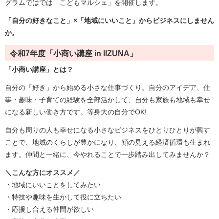
グラムではでは「こどもマルシェ」を開催します。
「自分の好きなこと」×「地域にいいこと」からビジネスに
しません
か。
令和7年度「小商い講座 in IIZUNA」
「小商い講座」とは？
自分の「好き」から始める小さな仕事づくり。自分のアイデア、仕
事・趣味・子育ての経験を全部活かして、自分も家族も地域も幸せ
になる新しい働き方です。等身大の自分でOK!
自分も周りの人も幸せになる小さなビジネスをひとりひとりが興す
ことで、地域のくらしが豊かになり、顔の見える経済循環も生まれ
ます。仲間と一緒に、今やれることで一歩踏み出してみませんか？
＼こんな方にオススメ／
・地域にいいことをしてみたい
・特技や趣味を生かして役に立ちたい
・応援し合える仲間が欲しい