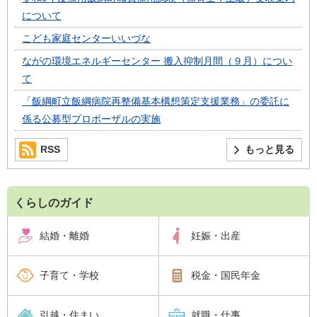
について
こども家庭センターいいづな
ながの環境エネルギーセンター 搬入抑制月間（９月）につい
て
「飯綱町立飯綱病院再整備基本構想策定支援業務」の委託に
係る公募型プロポーザルの実施
RSS
もっと見る
くらしのガイド
結婚・離婚
妊娠・出産
子育て・学校
税金・国民年金
引越・住まい
就職・仕事