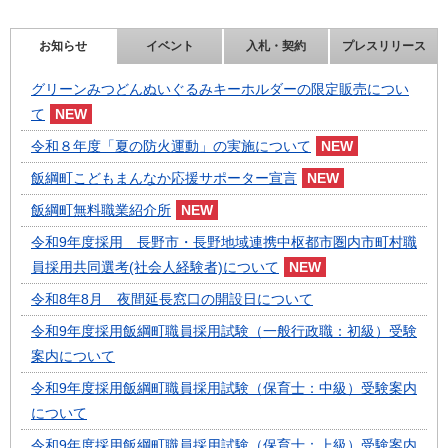
お知らせ
イベント
入札・契約
プレスリリース
グリーンみつどんぬいぐるみキーホルダーの限定販売につい
て
令和８年度「夏の防火運動」の実施について
飯綱町こどもまんなか応援サポーター宣言
飯綱町無料職業紹介所
令和9年度採用 長野市・長野地域連携中枢都市圏内市町村職
員採用共同選考(社会人経験者)について
令和8年8月 夜間延長窓口の開設日について
令和9年度採用飯綱町職員採用試験（一般行政職：初級）受験
案内について
令和9年度採用飯綱町職員採用試験（保育士：中級）受験案内
について
令和9年度採用飯綱町職員採用試験（保育士：上級）受験案内