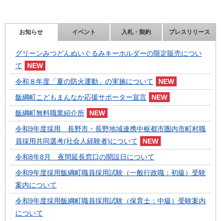
お知らせ
イベント
入札・契約
プレスリリース
グリーンみつどんぬいぐるみキーホルダーの限定販売につい
て
令和８年度「夏の防火運動」の実施について
飯綱町こどもまんなか応援サポーター宣言
飯綱町無料職業紹介所
令和9年度採用 長野市・長野地域連携中枢都市圏内市町村職
員採用共同選考(社会人経験者)について
令和8年8月 夜間延長窓口の開設日について
令和9年度採用飯綱町職員採用試験（一般行政職：初級）受験
案内について
令和9年度採用飯綱町職員採用試験（保育士：中級）受験案内
について