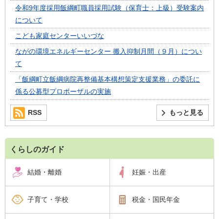
令和9年度採用飯綱町職員採用試験（保育士：上級）受験案内
について
こども家庭センターいいづな
ながの環境エネルギーセンター 搬入抑制月間（９月）につい
て
「飯綱町立飯綱病院再整備基本構想策定支援業務」の委託に
係る公募型プロポーザルの実施
RSS
もっと見る
くらしのガイド
結婚・離婚
妊娠・出産
子育て・学校
税金・国民年金