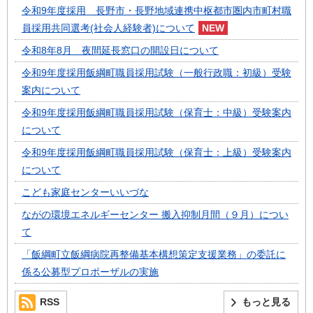
令和9年度採用 長野市・長野地域連携中枢都市圏内市町村職
員採用共同選考(社会人経験者)について
令和8年8月 夜間延長窓口の開設日について
令和9年度採用飯綱町職員採用試験（一般行政職：初級）受験
案内について
令和9年度採用飯綱町職員採用試験（保育士：中級）受験案内
について
令和9年度採用飯綱町職員採用試験（保育士：上級）受験案内
について
こども家庭センターいいづな
ながの環境エネルギーセンター 搬入抑制月間（９月）につい
て
「飯綱町立飯綱病院再整備基本構想策定支援業務」の委託に
係る公募型プロポーザルの実施
RSS
もっと見る