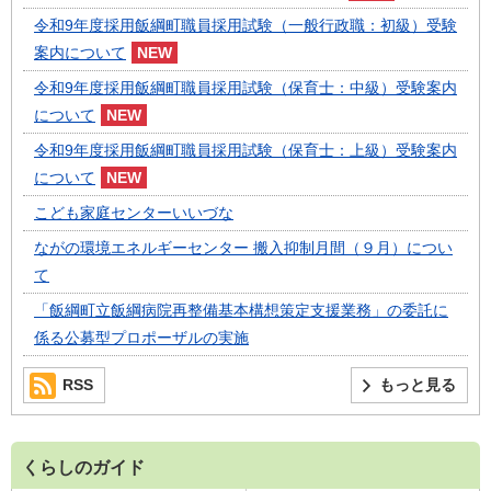
令和9年度採用飯綱町職員採用試験（一般行政職：初級）受験
案内について
令和9年度採用飯綱町職員採用試験（保育士：中級）受験案内
について
令和9年度採用飯綱町職員採用試験（保育士：上級）受験案内
について
こども家庭センターいいづな
ながの環境エネルギーセンター 搬入抑制月間（９月）につい
て
「飯綱町立飯綱病院再整備基本構想策定支援業務」の委託に
係る公募型プロポーザルの実施
RSS
もっと見る
くらしのガイド