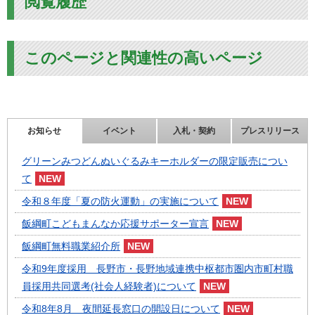
閲覧履歴
このページと関連性の高いページ
お知らせ
イベント
入札・契約
プレスリリース
グリーンみつどんぬいぐるみキーホルダーの限定販売につい
て
令和８年度「夏の防火運動」の実施について
飯綱町こどもまんなか応援サポーター宣言
飯綱町無料職業紹介所
令和9年度採用 長野市・長野地域連携中枢都市圏内市町村職
員採用共同選考(社会人経験者)について
令和8年8月 夜間延長窓口の開設日について