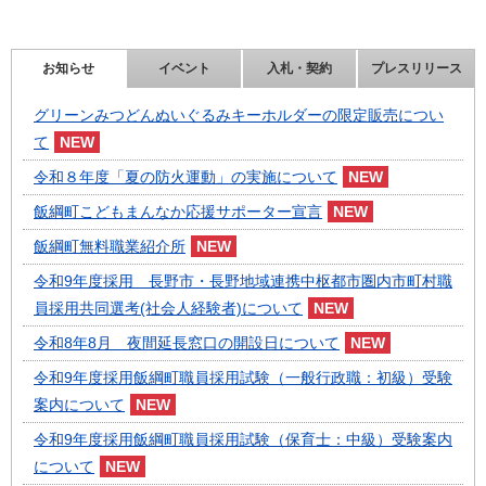
お知らせ
イベント
入札・契約
プレスリリース
グリーンみつどんぬいぐるみキーホルダーの限定販売につい
て
令和８年度「夏の防火運動」の実施について
飯綱町こどもまんなか応援サポーター宣言
飯綱町無料職業紹介所
令和9年度採用 長野市・長野地域連携中枢都市圏内市町村職
員採用共同選考(社会人経験者)について
令和8年8月 夜間延長窓口の開設日について
令和9年度採用飯綱町職員採用試験（一般行政職：初級）受験
案内について
令和9年度採用飯綱町職員採用試験（保育士：中級）受験案内
について