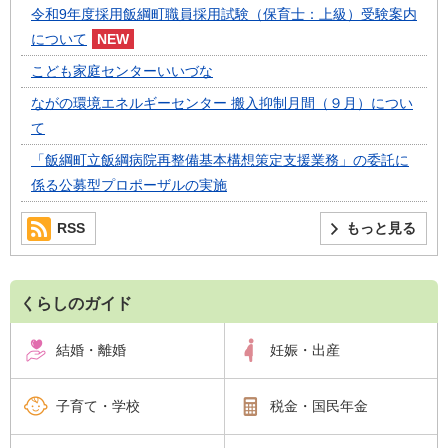
令和9年度採用飯綱町職員採用試験（保育士：上級）受験案内
について
こども家庭センターいいづな
ながの環境エネルギーセンター 搬入抑制月間（９月）につい
て
「飯綱町立飯綱病院再整備基本構想策定支援業務」の委託に
係る公募型プロポーザルの実施
RSS
もっと見る
くらしのガイド
結婚・離婚
妊娠・出産
子育て・学校
税金・国民年金