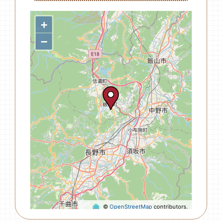
+
−
©
OpenStreetMap
contributors.