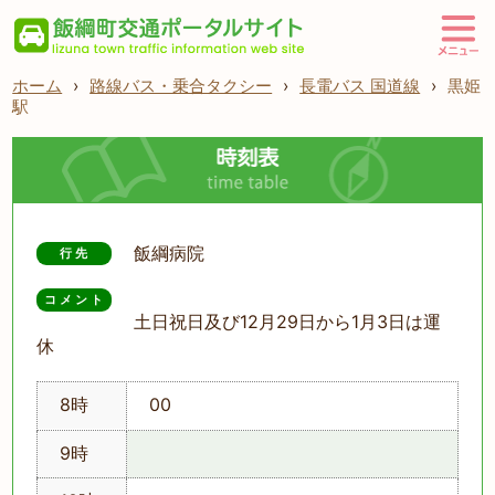
ホーム
›
路線バス・乗合タクシー
›
長電バス 国道線
›
黒姫
駅
飯綱病院
行先
コメント
土日祝日及び12月29日から1月3日は運
休
8時
00
9時