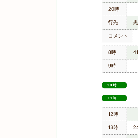
20時
行先
黒
コメント
8時
4
9時
10時
11時　
12時
13時
2