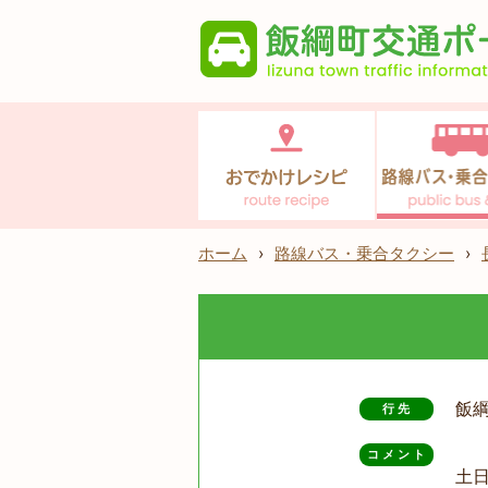
ホーム
›
路線バス・乗合タクシー
›
飯
行先
コメント
土日