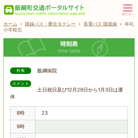
ホーム
›
路線バス・乗合タクシー
›
長電バス 国道線
›
牟礼
小学校北
飯綱病院
行先
コメント
土日祝日及び12月29日から1月3日は運
休
8時
23
9時