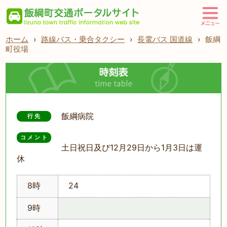
ホーム
›
路線バス・乗合タクシー
›
長電バス 国道線
›
飯綱
町役場
飯綱病院
行先
コメント
土日祝日及び12月29日から1月3日は運
休
8時
24
9時