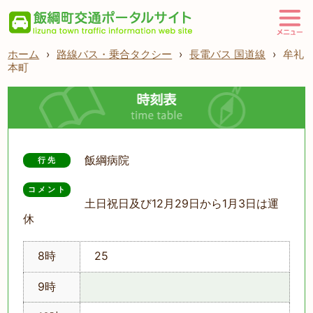
ホーム
›
路線バス・乗合タクシー
›
長電バス 国道線
›
牟礼
本町
飯綱病院
行先
コメント
土日祝日及び12月29日から1月3日は運
休
8時
25
9時