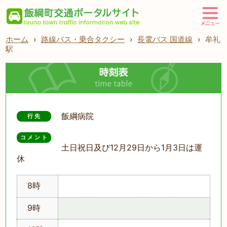
ホーム
›
路線バス・乗合タクシー
›
長電バス 国道線
›
牟礼
駅
飯綱病院
行先
コメント
土日祝日及び12月29日から1月3日は運
休
8時
9時