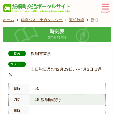
ホーム
›
路線バス・乗合タクシー
›
東柏原線
›
新道
飯綱営業所
行先
コメント
土日祝日及び12月29日から1月3日は運
休
6時
50
7時
45 飯綱病院行
8時