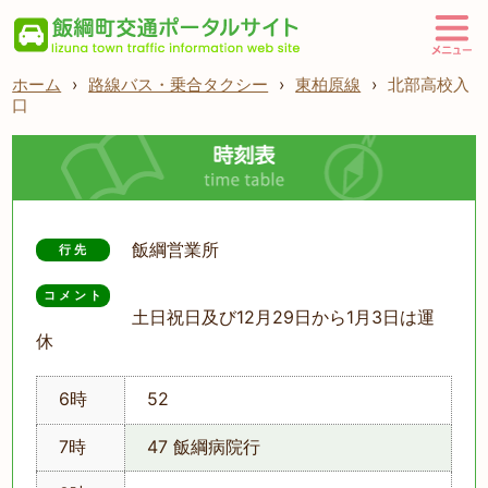
ホーム
›
路線バス・乗合タクシー
›
東柏原線
›
北部高校入
口
飯綱営業所
行先
コメント
土日祝日及び12月29日から1月3日は運
休
6時
52
7時
47 飯綱病院行