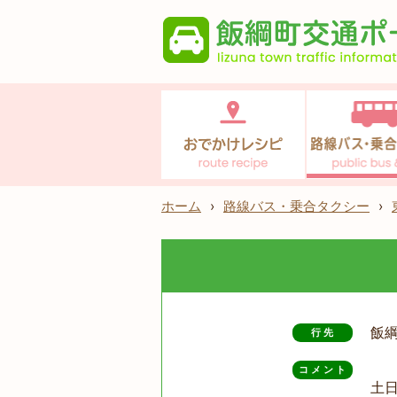
ホーム
›
路線バス・乗合タクシー
›
飯
行先
コメント
土日