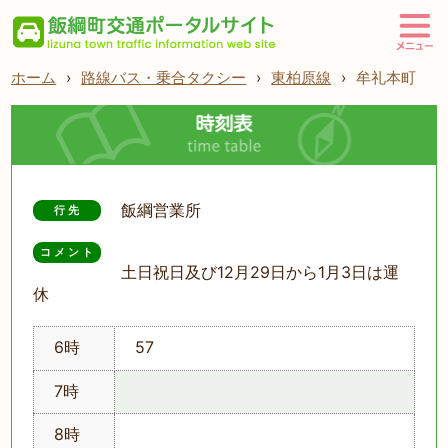
ホーム
›
路線バス・乗合タクシー
›
東柏原線
›
牟礼本町
飯綱営業所
行先
コメント
土日祝日及び12月29日から1月3日は運
休
6時
57
7時
8時