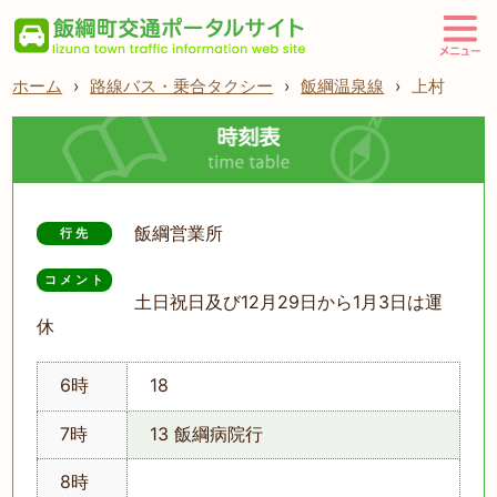
ホーム
›
路線バス・乗合タクシー
›
飯綱温泉線
›
上村
飯綱営業所
行先
コメント
土日祝日及び12月29日から1月3日は運
休
6時
18
7時
13 飯綱病院行
8時