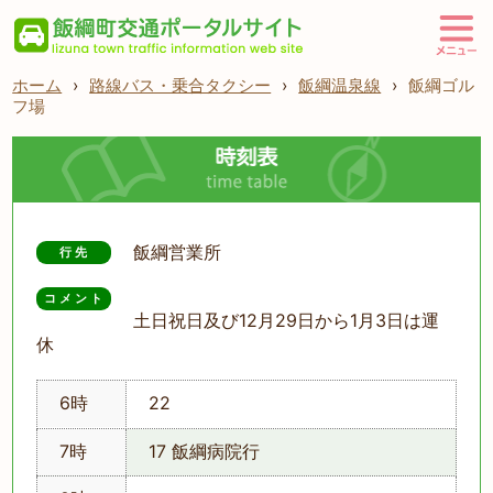
ホーム
›
路線バス・乗合タクシー
›
飯綱温泉線
›
飯綱ゴル
フ場
飯綱営業所
行先
コメント
土日祝日及び12月29日から1月3日は運
休
6時
22
7時
17 飯綱病院行