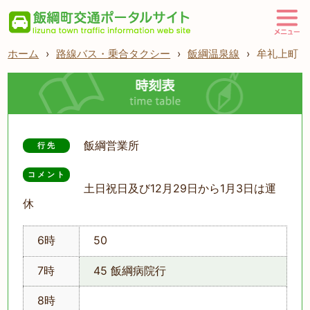
ホーム
›
路線バス・乗合タクシー
›
飯綱温泉線
›
牟礼上町
飯綱営業所
行先
コメント
土日祝日及び12月29日から1月3日は運
休
6時
50
7時
45 飯綱病院行
8時