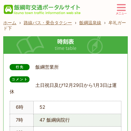
ホーム
›
路線バス・乗合タクシー
›
飯綱温泉線
›
牟礼ガー
ド下
飯綱営業所
行先
コメント
土日祝日及び12月29日から1月3日は運
休
6時
52
7時
47 飯綱病院行