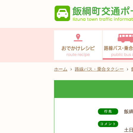
ホーム
›
路線バス・乗合タクシー
›
飯
行先
コメント
土日