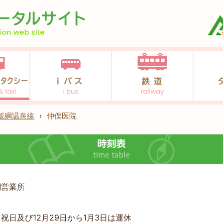
飯綱温泉線
›
仲俣医院
綱営業所
祝日及び12月29日から1月3日は運休