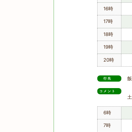
16時
17時
18時
19時
20時
飯
行先
コメント　
土
6時
7時