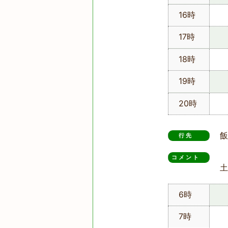
16時
17時
18時
19時
20時
飯
行先
コメント　
土
6時
7時