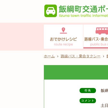
ホーム
›
路線バス・乗合タクシー
›
飯
行先
コメント
土日