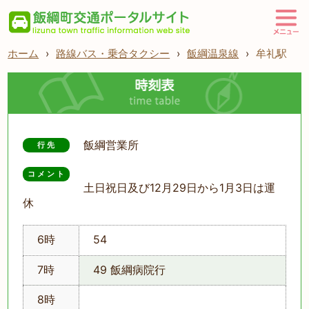
ホーム
›
路線バス・乗合タクシー
›
飯綱温泉線
›
牟礼駅
飯綱営業所
行先
コメント
土日祝日及び12月29日から1月3日は運
休
6時
54
7時
49 飯綱病院行
8時