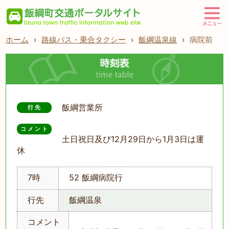
ホーム
›
路線バス・乗合タクシー
›
飯綱温泉線
›
病院前
飯綱営業所
行先
コメント
土日祝日及び12月29日から1月3日は運
休
7時
52 飯綱病院行
行先
飯綱温泉
コメント