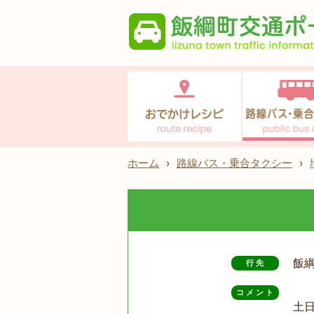
ホーム
›
路線バス・乗合タクシー
›
飯
行先
コメント
土日