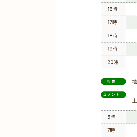
16時
17時
18時
19時
20時
地
行先
コメント　
土
6時
7時