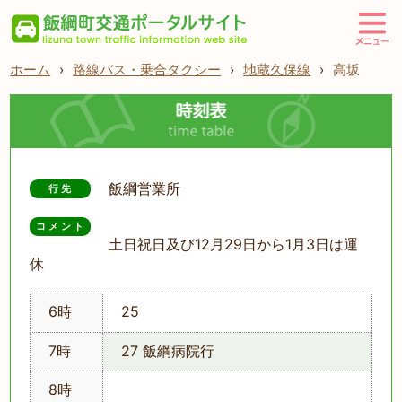
ホーム
›
路線バス・乗合タクシー
›
地蔵久保線
›
高坂
飯綱営業所
行先
コメント
土日祝日及び12月29日から1月3日は運
休
6時
25
7時
27 飯綱病院行
8時