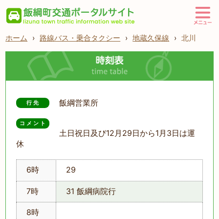
ホーム
›
路線バス・乗合タクシー
›
地蔵久保線
›
北川
飯綱営業所
行先
コメント
土日祝日及び12月29日から1月3日は運
休
6時
29
7時
31 飯綱病院行
8時