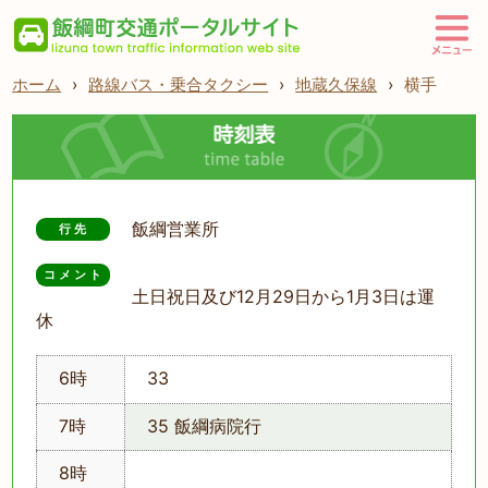
ホーム
›
路線バス・乗合タクシー
›
地蔵久保線
›
横手
飯綱営業所
行先
コメント
土日祝日及び12月29日から1月3日は運
休
6時
33
7時
35 飯綱病院行
8時