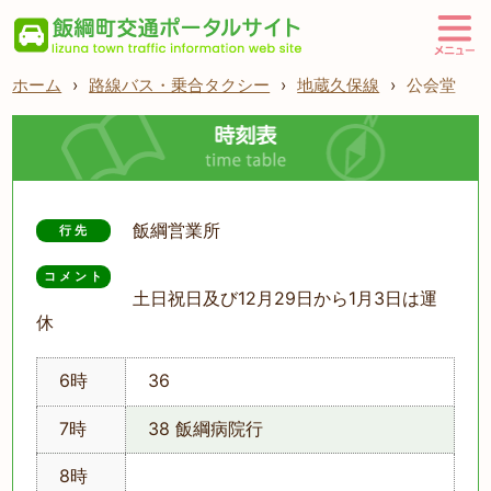
ホーム
›
路線バス・乗合タクシー
›
地蔵久保線
›
公会堂
飯綱営業所
行先
コメント
土日祝日及び12月29日から1月3日は運
休
6時
36
7時
38 飯綱病院行
8時