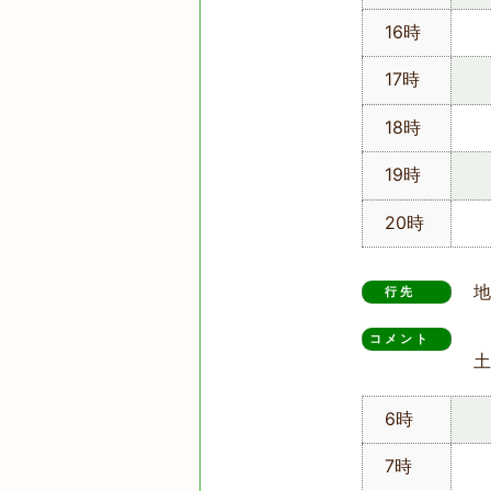
16時
17時
18時
19時
20時
地
行先
コメント　
土
6時
7時