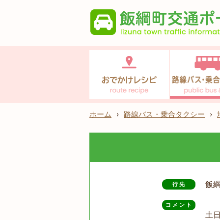
ホーム
›
路線バス・乗合タクシー
›
飯
行先
コメント
土日