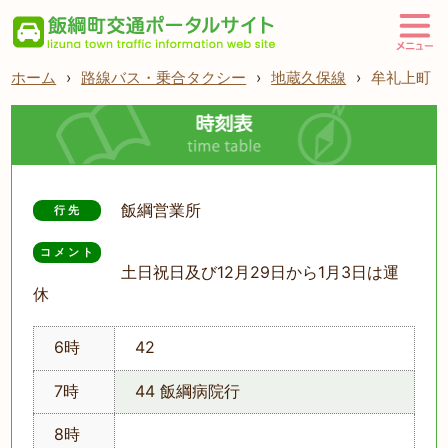
ホーム
›
路線バス・乗合タクシー
›
地蔵久保線
›
牟礼上町
飯綱営業所
行先
コメント
土日祝日及び12月29日から1月3日は運
休
6時
42
7時
44 飯綱病院行
8時