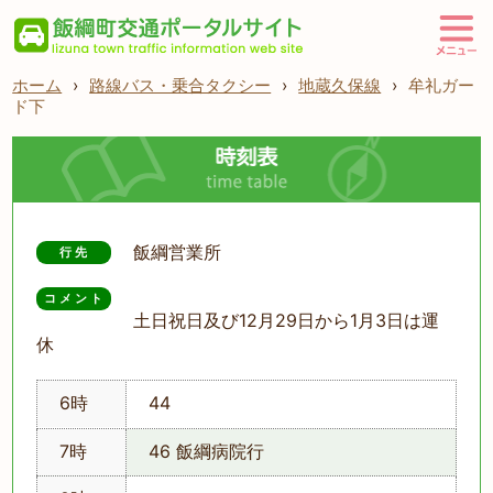
ホーム
›
路線バス・乗合タクシー
›
地蔵久保線
›
牟礼ガー
ド下
飯綱営業所
行先
コメント
土日祝日及び12月29日から1月3日は運
休
6時
44
7時
46 飯綱病院行