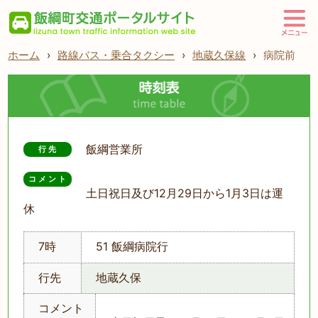
ホーム
›
路線バス・乗合タクシー
›
地蔵久保線
›
病院前
飯綱営業所
行先
コメント
土日祝日及び12月29日から1月3日は運
休
7時
51 飯綱病院行
行先
地蔵久保
コメント