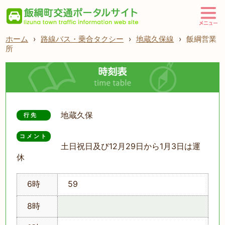
ホーム
›
路線バス・乗合タクシー
›
地蔵久保線
›
飯綱営業
所
地蔵久保
行先
コメント　
土日祝日及び12月29日から1月3日は運
休
6時
59
8時