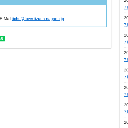
2
7
2
E-Mail:
iichu@town.iizuna.nagano.jp
7
2
7
2
7
2
7
2
7
2
7
2