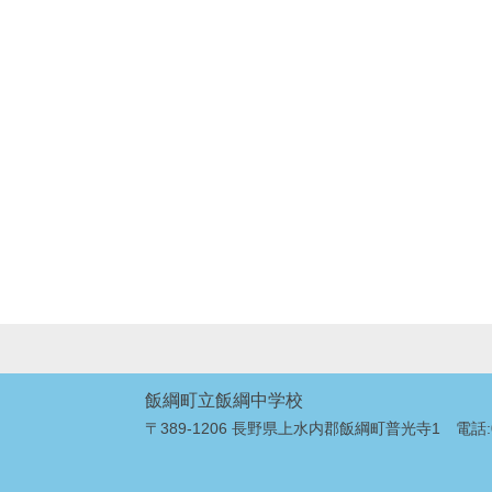
飯綱町立飯綱中学校
〒389-1206 長野県上水内郡飯綱町普光寺1 電話:026-2