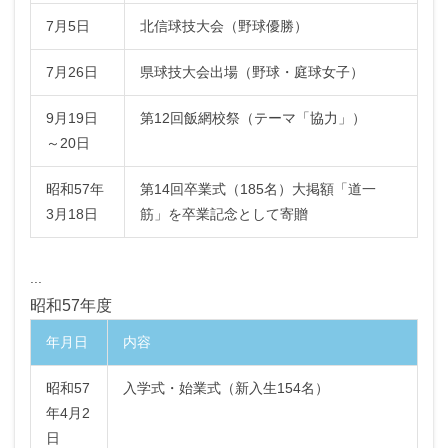
7月5日
北信球技大会（野球優勝）
7月26日
県球技大会出場（野球・庭球女子）
9月19日
第12回飯網校祭（テーマ「協力」）
～20日
昭和57年
第14回卒業式（185名）大掲額「道一
3月18日
筋」を卒業記念として寄贈
...
昭和57年度
年月日
内容
昭和57
入学式・始業式（新入生154名）
年4月2
日