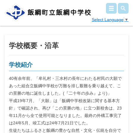
Select Language
▼
学校概要・沿革
学校紹介
40有余年前、「牟礼村・三水村の長年にわたる村民の大願で
あった組合立飯綱中学校が万難を排し艱難を乗り越えて、こ
の景勝の地に誕生しました。(『二十年の歩み』より)」
平成19年7月、「大願」は「飯綱中学校改築に関する基本方
針」で確認され、再び「この景勝の地」に立つ新校舎は、23
年11月から全て使用可能となりました。最終の外構工事完了
は24年5月、竣工式は24年7月21日でした。
生徒たちはふるさと飯綱の豊かな自然・文化・伝統を自分で