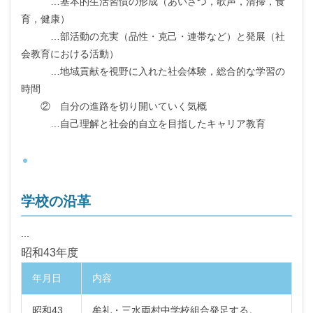
…基本的生活習慣の形成（あいさつ，歌声，清掃，食
育，健康）
…部活動の充実（品性・克己・連帯など）と発展（社
会教育における活動）
…地域貢献を視野に入れた社会体験，総合的な学習の
時間
② 自分の進路を切り開いていく気概
…自己理解と社会的自立を目指したキャリア教育
学校の沿革
...
昭和43年度
年月日
内容
昭和43
牟礼・三水両村中学校組合発足する。