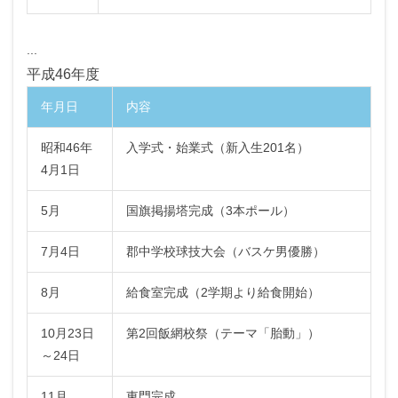
...
平成46年度
年月日
内容
昭和46年
入学式・始業式（新入生201名）
4月1日
5月
国旗掲揚塔完成（3本ポール）
7月4日
郡中学校球技大会（バスケ男優勝）
8月
給食室完成（2学期より給食開始）
10月23日
第2回飯網校祭（テーマ「胎動」）
～24日
11月
東門完成