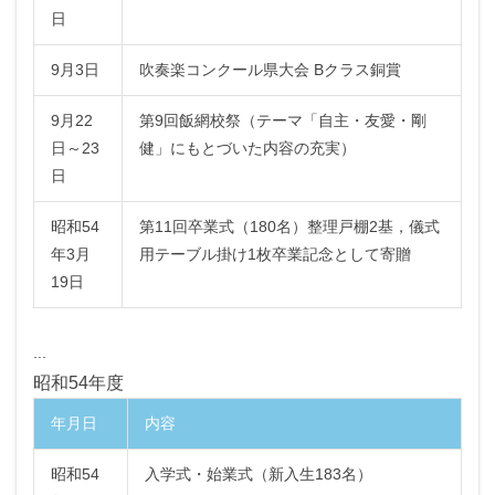
日
9月3日
吹奏楽コンクール県大会 Bクラス銅賞
9月22
第9回飯網校祭（テーマ「自主・友愛・剛
日～23
健」にもとづいた内容の充実）
日
昭和54
第11回卒業式（180名）整理戸棚2基，儀式
年3月
用テーブル掛け1枚卒業記念として寄贈
19日
...
昭和54年度
年月日
内容
昭和54
入学式・始業式（新入生183名）