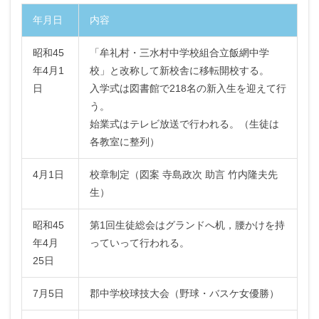
年月日
内容
昭和45
「牟礼村・三水村中学校組合立飯網中学
年4月1
校」と改称して新校舎に移転開校する。
日
入学式は図書館で218名の新入生を迎えて行
う。
始業式はテレビ放送で行われる。（生徒は
各教室に整列）
4月1日
校章制定（図案 寺島政次 助言 竹内隆夫先
生）
昭和45
第1回生徒総会はグランドへ机，腰かけを持
年4月
っていって行われる。
25日
7月5日
郡中学校球技大会（野球・バスケ女優勝）