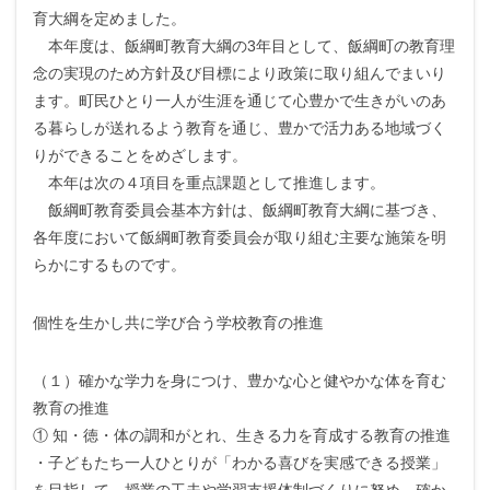
育大綱を定めました。
本年度は、飯綱町教育大綱の3年目として、飯綱町の教育理
念の実現のため方針及び目標により政策に取り組んでまいり
ます。町民ひとり一人が生涯を通じて心豊かで生きがいのあ
る暮らしが送れるよう教育を通じ、豊かで活力ある地域づく
りができることをめざします。
本年は次の４項目を重点課題として推進します。
飯綱町教育委員会基本方針は、飯綱町教育大綱に基づき、
各年度において飯綱町教育委員会が取り組む主要な施策を明
らかにするものです。
個性を生かし共に学び合う学校教育の推進
（１）確かな学力を身につけ、豊かな心と健やかな体を育む
教育の推進
① 知・徳・体の調和がとれ、生きる力を育成する教育の推進
・子どもたち一人ひとりが「わかる喜びを実感できる授業」