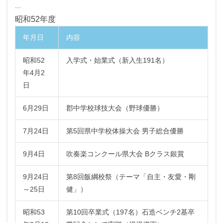
...
昭和52年度
年月日
内容
昭和52
入学式・始業式（新入生191名）
年4月2
日
6月29日
郡中学校球技大会（野球優勝）
7月24日
第5回県中学校体操大会 男子総合優勝
9月4日
吹奏楽コンクール県大会 Bクラス銀賞
9月24日
第8回飯綱校祭（テーマ「自主・友愛・剛
～25日
健」）
昭和53
第10回卒業式（197名）石造ベンチ2基卒