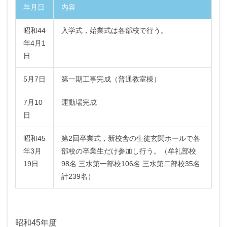
年月日
内容
昭和44
入学式，始業式は各部校で行う。
年4月1
日
5月7日
第一期工事完成（普通教室棟）
7月10
運動場完成
日
昭和45
第2回卒業式，新校舎の生徒玄関ホールで各
年3月
部校の卒業生だけ参加し行う。（牟礼部校
19日
98名 三水第一部校106名 三水第二部校35名
計239名）
...
昭和45年度