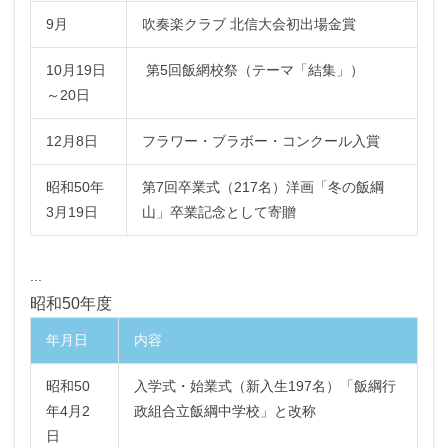
9月
吹奏楽クラブ 北信大会初出場金賞
10月19日
第5回飯網校祭（テーマ「結集」）
～20日
12月8日
フラワー・ブラボー・コンクール入賞
昭和50年
第7回卒業式（217名）洋画「冬の飯綱
3月19日
山」卒業記念として寄贈
...
昭和50年度
年月日
内容
昭和50
入学式・始業式（新入生197名）「飯綱行
年4月2
政組合立飯綱中学校」と改称
日