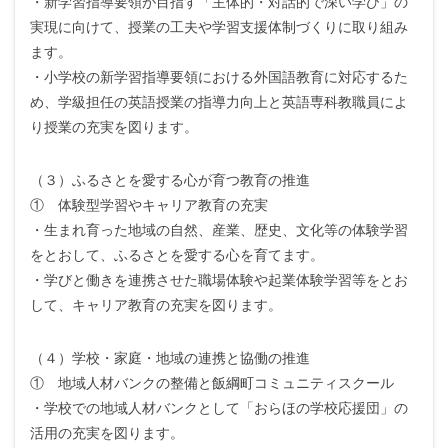
・新学習指導要領が目指す「主体的・対話的で深い学び」の
実現に向けて、授業の工夫や学習支援体制づくりに取り組み
ます。
・小学校の新学習指導要領における外国語教育に対応するた
め、学級担任の英語授業の指導力向上と英語専科教職員によ
り授業の充実を図ります。
（３）ふるさとを愛する心が育つ教育の推進
① 体験型学習やキャリア教育の充実
・生まれ育った地域の自然、産業、歴史、文化等の体験学習
をとおして、ふるさとを愛する心を育てます。
・学びと働きを連携させた職場体験や起業体験学習等をとお
して、キャリア教育の充実を図ります。
（４）学校・家庭・地域の連携と協働の推進
① 地域人材バンクの整備と飯綱町コミュニティスクール
・学校での地域人材バンクとして「おらほの学校応援団」の
活用の充実を図ります。