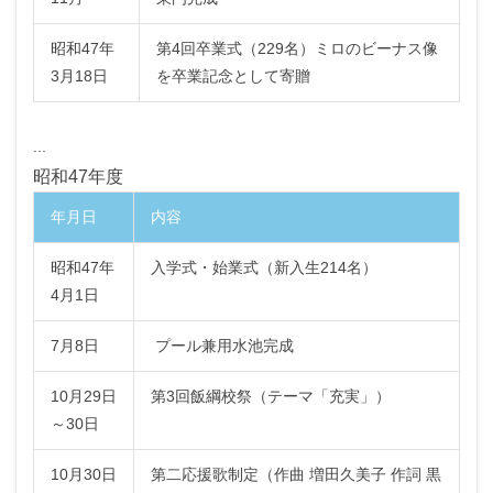
昭和47年
第4回卒業式（229名）ミロのビーナス像
3月18日
を卒業記念として寄贈
...
昭和47年度
年月日
内容
昭和47年
入学式・始業式（新入生214名）
4月1日
7月8日
プール兼用水池完成
10月29日
第3回飯綱校祭（テーマ「充実」）
～30日
10月30日
第二応援歌制定（作曲 増田久美子 作詞 黒