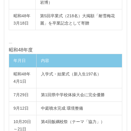
岩博）
昭和48年
第5回卒業式（218名）大掲額「耐雪梅花
3月18日
麗」を卒業記念として寄贈
...
昭和48年度
年月日
内容
昭和48年
入学式・始業式（新入生197名）
4月1日
7月29日
第1回県中学校体操大会に完全優勝
9月12日
中庭噴水完成 環境整備
10月20日
第4回飯綱校祭（テーマ「協力」）
～21日