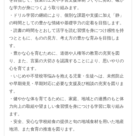
を目指して、授業の工夫や学習支援体制づくりに努め、確か
な学力が身につくよう取り組みます。
・ドリル学習の継続により、個別な課題や支援に加え「静」
の時間としての豊かな情緒や基礎学力の定着を目指します。
・読書の時間をとおして活字を読む習慣を身につけ感性を持
つとともに、ものの見方、考え方の豊かな育みを目指しま
す。
・豊かな心を育むために、道徳や人権等の教育の充実を図
り、また、言葉の大切さを認識することにより、思いやりの
心を育てます。
・いじめや不登校等悩みを抱える児童・生徒へは、未然防止
や早期発見・早期対応に必要な支援及び相談の充実を図りま
す。
・健やかな体を育てるために、家庭、地域との連携のもと体
力向上の取組や望ましい食習慣を身につける学習に取り組み
ます。
・安全、安心な学校給食の提供と旬の地域食材を用いた地産
地消、また食育の推進を図ります。