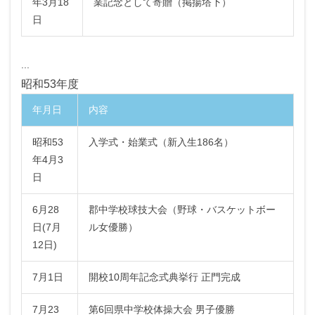
年3月18
業記念として寄贈（掲揚塔下）
日
...
昭和53年度
年月日
内容
昭和53
入学式・始業式（新入生186名）
年4月3
日
6月28
郡中学校球技大会（野球・バスケットボー
日(7月
ル女優勝）
12日)
7月1日
開校10周年記念式典挙行 正門完成
7月23
第6回県中学校体操大会 男子優勝