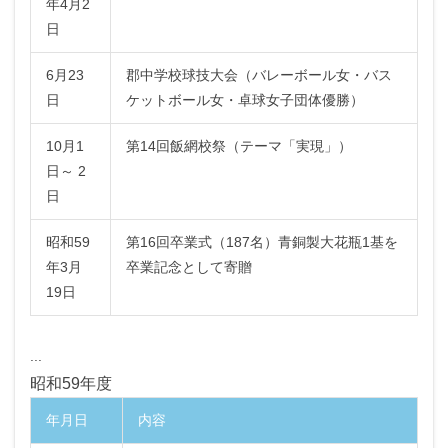
年4月2
日
6月23
郡中学校球技大会（バレーボール女・バス
日
ケットボール女・卓球女子団体優勝）
10月1
第14回飯網校祭（テーマ「実現」）
日～ 2
日
昭和59
第16回卒業式（187名）青銅製大花瓶1基を
年3月
卒業記念として寄贈
19日
...
昭和59年度
年月日
内容