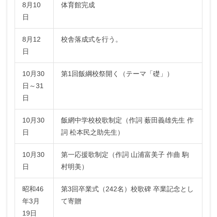
8月10
体育館完成
日
8月12
校舎落成式を行う。
日
10月30
第1回飯綱校祭開く（テーマ「礎」）
日～31
日
10月30
飯網中学校校歌制定（作詞 薮田義雄先生 作
日
詞 松本民之助先生）
10月30
第一応援歌制定（作詞 山浦富美子 作曲 駒
日
村明美）
昭和46
第3回卒業式（242名）校歌碑 卒業記念とし
年3月
て寄贈
19日