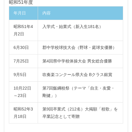
昭和51年度
年月日
内容
昭和51年4
入学式・始業式（新入生181名）
月2日
6月30日
郡中学校球技大会（野球・庭球女優勝）
7月25日
第4回県中学校体操大会 男女総合優勝
9月5日
吹奏楽コンクール県大会 Bクラス銀賞
10月22日
第7回飯綱校祭（テーマ「自主・友愛・
～23日
剛健」）
昭和52年3
第9回卒業式（212名）大掲額「校歌」を
月18日
卒業記念として寄贈