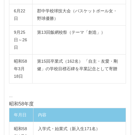
6月22
郡中学校球技大会（バスケットボール女・
日
野球優勝）
9月25
第13回飯網校祭（テーマ「創造」）
日～26
日
昭和58
第15回卒業式（162名） 「自主・友愛・剛
年3月
健」の学校目標石碑を卒業記念として寄贈
18日
...
昭和58年度
年月日
内容
昭和58
入学式・始業式（新入生171名）