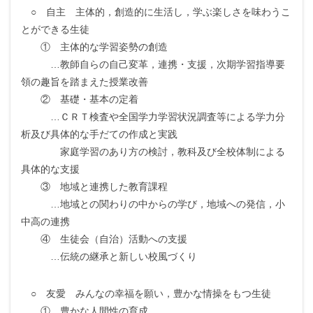
○ 自主 主体的，創造的に生活し，学ぶ楽しさを味わうこ
とができる生徒
① 主体的な学習姿勢の創造
…教師自らの自己変革，連携・支援，次期学習指導要
領の趣旨を踏まえた授業改善
② 基礎・基本の定着
…ＣＲＴ検査や全国学力学習状況調査等による学力分
析及び具体的な手だての作成と実践
家庭学習のあり方の検討，教科及び全校体制による
具体的な支援
③ 地域と連携した教育課程
…地域との関わりの中からの学び，地域への発信，小
中高の連携
④ 生徒会（自治）活動への支援
…伝統の継承と新しい校風づくり
○ 友愛 みんなの幸福を願い，豊かな情操をもつ生徒
① 豊かな人間性の育成