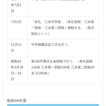
年7月1
日
7月1日
「牟礼・三水中学校」（牟礼部校・三水第
一部校・三水第二部校）開校する。（形式
統合という）
11月11
中学校建設起工式を行う。
日
昭和44
第1回卒業式を各部校で行う。（牟礼部校
年3月18
118名 三水第一部校100名 三水第二部校42
日～19
名 計260名）
日
...
昭和44年度