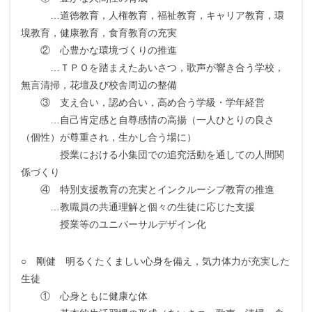
…道徳教育，人権教育，福祉教育，キャリア教育，環
境教育，健康教育，食育教育の充実
② 心豊かな環境づくりの推進
…ＴＰＯを踏まえたあいさつ，歌声が響き合う学校，
無言清掃，花壇及び校舎周辺の整備
③ 支え合い，認め合い，高め合う学級・学年経営
…自己肯定感と自尊感情の高揚（一人ひとりの良さ
（個性）が尊重され，生かし合う場に）
授業における小集団での追究活動を通しての人間関
係づくり
④ 特別支援教育の充実とインクルーシブ教育の推進
…教職員の共通理解と個々の生徒に応じた支援
授業等のユニバーサルデザイン化
○ 剛健 明るくたくましい心身を備え，気力体力が充実した
生徒
① 心身ともに健康な体