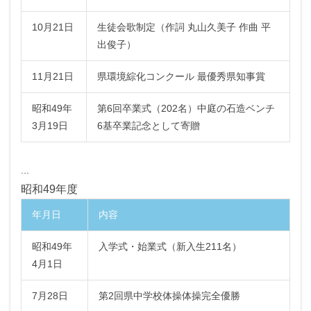
10月21日
生徒会歌制定（作詞 丸山久美子 作曲 平
出俊子）
11月21日
県環境綜化コンクール 最優秀県知事賞
昭和49年
第6回卒業式（202名）中庭の石造ベンチ
3月19日
6基卒業記念として寄贈
...
昭和49年度
年月日
内容
昭和49年
入学式・始業式（新入生211名）
4月1日
7月28日
第2回県中学校体操体操完全優勝