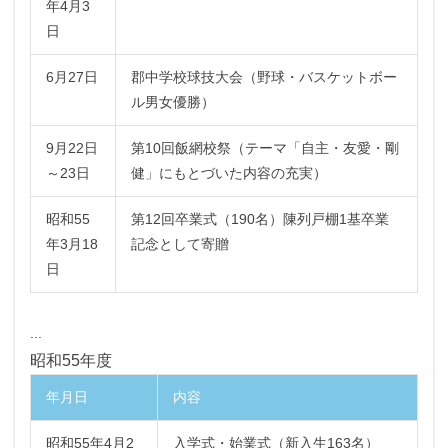
年4月3
日
6月27日
郡中学校球技大会（野球・バスケットボー
ル男女優勝）
9月22日
第10回飯網校祭（テーマ「自主・友愛・剛
～23日
健」にもとづいた内容の充実）
昭和55
第12回卒業式（190名）陳列戸棚1基卒業
年3月18
記念として寄贈
日
...
昭和55年度
年月日
内容
昭和55年4月2
入学式・始業式（新入生163名）