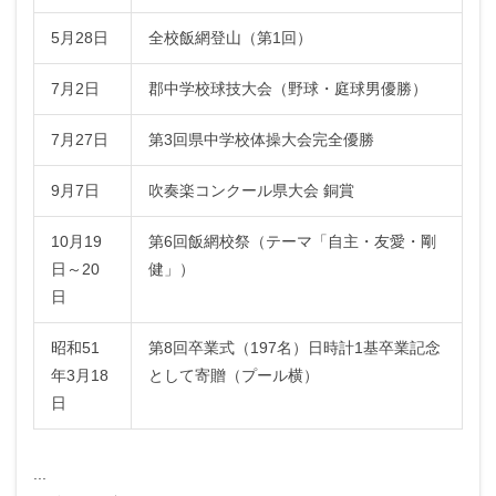
5月28日
全校飯網登山（第1回）
7月2日
郡中学校球技大会（野球・庭球男優勝）
7月27日
第3回県中学校体操大会完全優勝
9月7日
吹奏楽コンクール県大会 銅賞
10月19
第6回飯網校祭（テーマ「自主・友愛・剛
日～20
健」）
日
昭和51
第8回卒業式（197名）日時計1基卒業記念
年3月18
として寄贈（プール横）
日
...