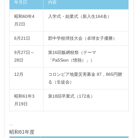
年月日
内容
昭和60年4
入学式・始業式（新入生164名）
月2日
6月21日
郡中学校球技大会（卓球女子優勝）
9月27日～
第16回飯網校祭（テーマ
28日
「Pa5Sion（情熱）」）
12月
コロンビア地粟災害募金 87，865円贈
る（生徒会）
昭和61年3
第18回卒業式（172名）
月19日
...
昭和61年度