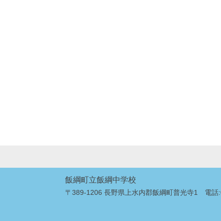
飯綱町立飯綱中学校
〒389-1206 長野県上水内郡飯綱町普光寺1 電話:026-2