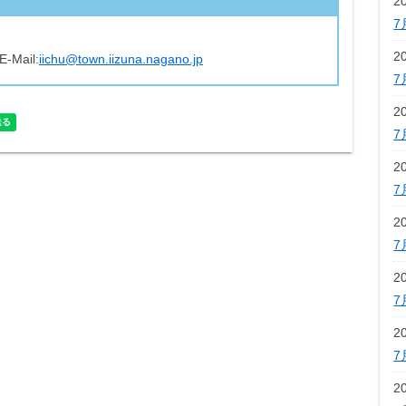
2
7
2
E-Mail:
iichu@town.iizuna.nagano.jp
7
2
7
2
7
2
7
2
7
2
7
2