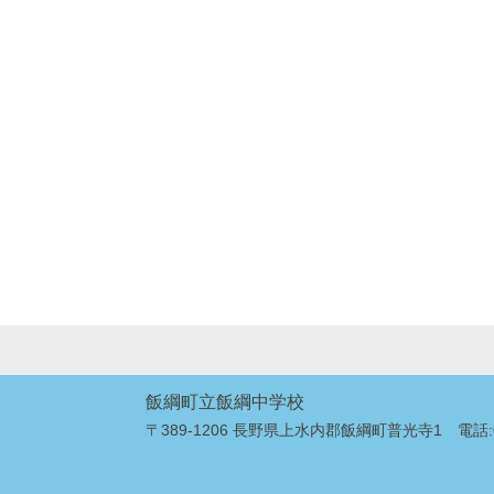
飯綱町立飯綱中学校
〒389-1206 長野県上水内郡飯綱町普光寺1 電話:026-2