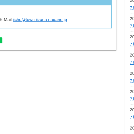
2
7
2
E-Mail:
iichu@town.iizuna.nagano.jp
7
2
7
2
7
2
7
2
7
2
7
2