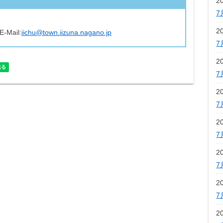
2
7
2
E-Mail:
iichu@town.iizuna.nagano.jp
7
2
7
2
7
2
7
2
7
2
7
2