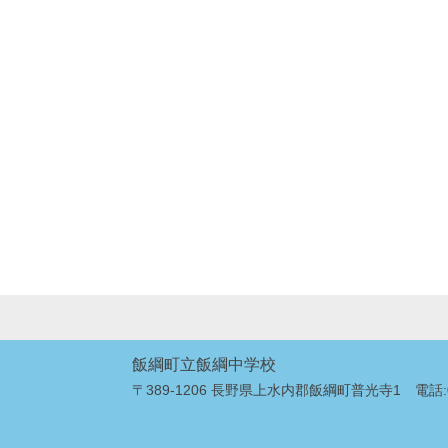
飯綱町立飯綱中学校
〒389-1206 長野県上水内郡飯綱町普光寺1 電話:026-2