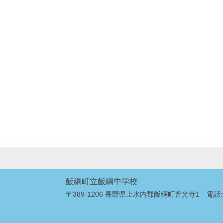
飯綱町立飯綱中学校
〒389-1206 長野県上水内郡飯綱町普光寺1 電話:026-2