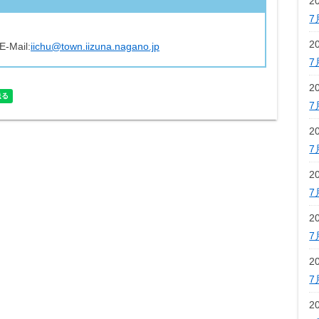
2
7
2
E-Mail:
iichu@town.iizuna.nagano.jp
7
2
7
2
7
2
7
2
7
2
7
2