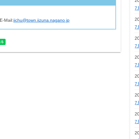
2
7
2
E-Mail:
iichu@town.iizuna.nagano.jp
7
2
7
2
7
2
7
2
7
2
7
2