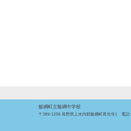
飯綱町立飯綱中学校
〒389-1206 長野県上水内郡飯綱町普光寺1 電話:026-2