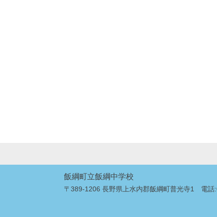
飯綱町立飯綱中学校
〒389-1206 長野県上水内郡飯綱町普光寺1 電話:026-2