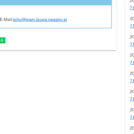
2
7
2
E-Mail:
iichu@town.iizuna.nagano.jp
7
2
7
2
7
2
7
2
7
2
7
2