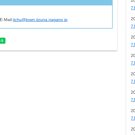
2
7
2
E-Mail:
iichu@town.iizuna.nagano.jp
7
2
7
2
7
2
7
2
7
2
7
2