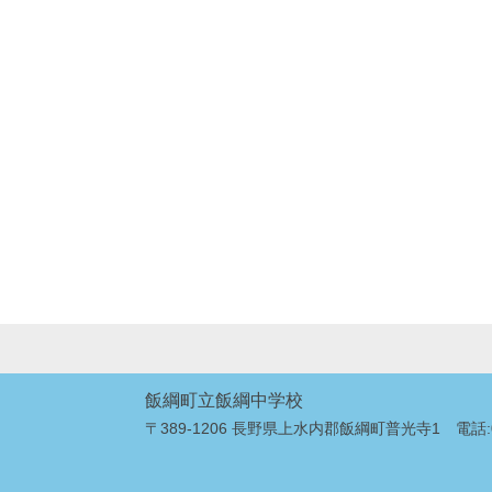
飯綱町立飯綱中学校
〒389-1206 長野県上水内郡飯綱町普光寺1 電話:026-2